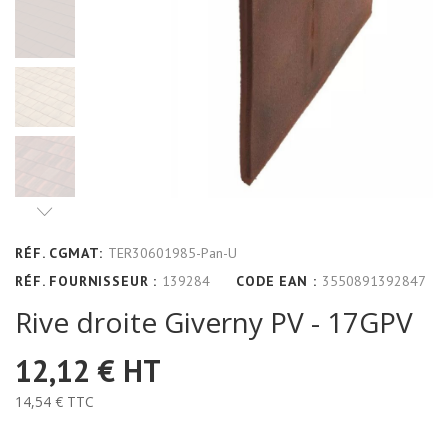
RÉF. CGMAT:
TER30601985-Pan-U
RÉF. FOURNISSEUR :
139284
CODE EAN :
3550891392847
Rive droite Giverny PV - 17GPV
12,12 €
HT
14,54 €
TTC