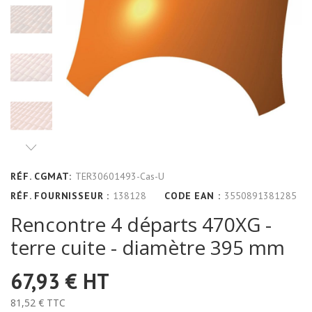
RÉF. CGMAT:
TER30601493-Cas-U
RÉF. FOURNISSEUR :
138128
CODE EAN :
3550891381285
Rencontre 4 départs 470XG -
terre cuite - diamètre 395 mm
67,93 €
HT
81,52 €
TTC