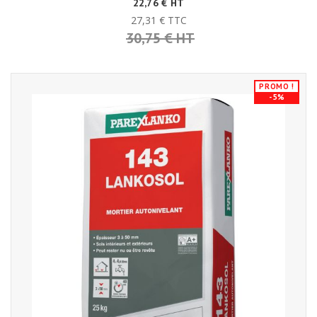
22,76 € HT
27,31 € TTC
30,75 € HT
PROMO !
-5%