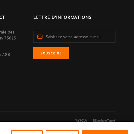
CT
LETTRE D'INFORMATIONS
rale des
isy 75013
SOUSCRIRE
77.88