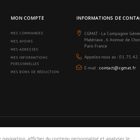
MON COMPTE
INFORMATIONS DE CONTA
MES COMMANDES
CGMAT - La Compagnie Géné
Matériaux , 6 Avenue de Cho
MES AVOIRS
Paris France
MES ADRESSES
Appelez-nous au :
01.75.42.
MES INFORMATIONS
PERSONNELLES
E-mail :
contact@cgmat.fr
MES BONS DE RÉDUCTION
 navigation, afficher du contenu personnalisé et analyser le