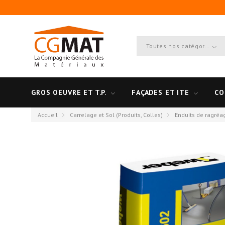
Toutes nos catégories
GROS OEUVRE ET T.P.
FAÇADES ET ITE
CO
Accueil
Carrelage et Sol (Produits, Colles)
Enduits de ragréa