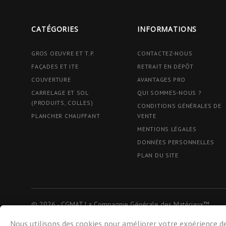
CATÉGORIES
INFORMATIONS
GROS OEUVRE ET T.P.
CONTACTEZ-NOUS
FAÇADES ET ITE
RETRAIT EN DÉPÔT
COUVERTURE
AVANTAGES PRO
CARRELAGE ET SOL
QUI SOMMES-NOUS ?
(PRODUITS, COLLES)
CONDITIONS GÉNÉRALES DE
PLANCHER CHAUFFANT
VENTE
MENTIONS LÉGALES
DONNÉES PERSONNELLES
PLAN DU SITE
© 2026 - CGMAT La Compagnie Générale des Matériaux™
Nous utilisons des cookies pour améliorer votre expérience de