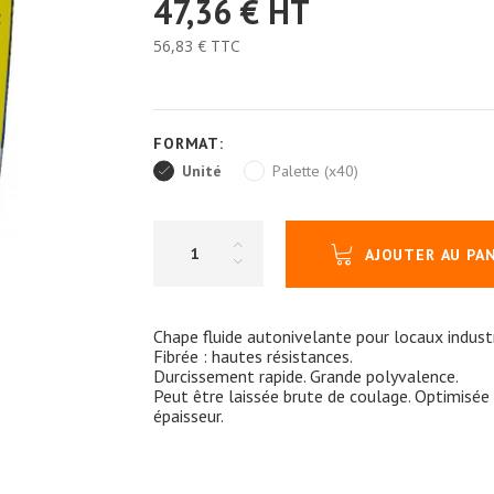
47,36 €
HT
56,83 €
TTC
FORMAT:
Unité
Palette (x40)
AJOUTER AU PA
Chape fluide autonivelante pour locaux industr
Fibrée : hautes résistances.
Durcissement rapide. Grande polyvalence.
Peut être laissée brute de coulage. Optimisée
épaisseur.