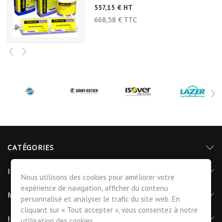
557,15 € HT
668,58 € TTC
PROMO
WEBERJOINT FLEX 25KG (WEBER.JOINT
FLEX)
43,37 € HT
52,04 € TTC
Sol Panodur carré - siphon de sol
centré...
CATÉGORIES
413,04 € HT
495,65 € TTC
INFORMATIONS
Nous utilisons des cookies pour améliorer votre
expérience de navigation, afficher du contenu
MON COMPTE
personnalisé et analyser le trafic du site web. En
cliquant sur « Tout accepter », vous consentez à notre
INFORMATIONS DE CONTACT
utilisation des cookies.