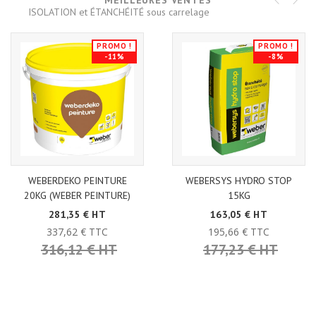
MEILLEURES VENTES
ISOLATION et ÉTANCHÉITÉ sous carrelage
PROMO !
PROMO !
-11%
-8%
WEBERDEKO PEINTURE
WEBERSYS HYDRO STOP
20KG (WEBER PEINTURE)
15KG
281,35 € HT
163,05 € HT
337,62 € TTC
195,66 € TTC
316,12 € HT
177,23 € HT
QUALITÉ
GARANTIE