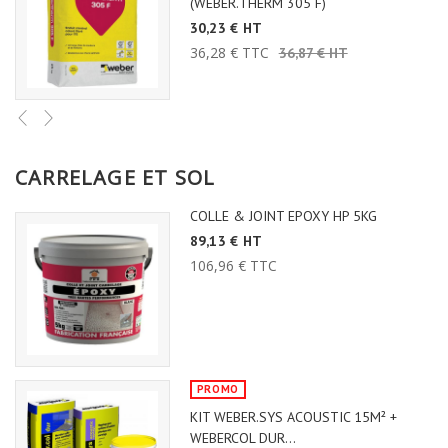
(WEBER.THERM 305 F)
30,23 € HT
36,28 € TTC
36,87 € HT
CARRELAGE ET SOL
COLLE & JOINT EPOXY HP 5KG
89,13 € HT
106,96 € TTC
PROMO
KIT WEBER.SYS ACOUSTIC 15M² +
WEBERCOL DUR...