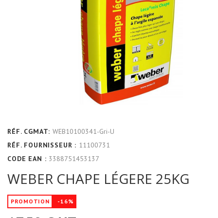
RÉF. CGMAT:
WEB10100341-Gri-U
RÉF. FOURNISSEUR :
11100731
CODE EAN :
3388751453137
WEBER CHAPE LÉGERE 25KG
PROMOTION
-16%