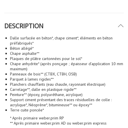
DESCRIPTION
Dalle surfacée en béton*, chape ciment*, éléments en béton
préfabriqués*
Béton allégé*
Chape asphalte**
Plaques de plâtre cartonnées pour le sol*
Chape anhydrite* (après ponçage ; épaisseur d’application 10 mm
maximum)
Panneaux de bois** (CTBX, CTBH, OSB)
Parquet à lames rigides**
Planchers chauffants (eau chaude, rayonnant électrique)
Carrelage**, dalle en plastique rigide**
Peinture** (époxy, polyuréthane, acrylique)
Support ciment présentant des traces résiduelles de colle :
acrylique*, Néoprène*, bitumineuse** ou époxy**
Terre cuite poncée*
* Après primaire weber.prim RP
** Après primaire weber.prim AD ou weber.prim express