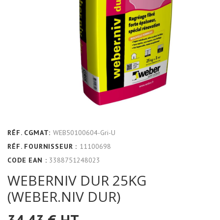
RÉF. CGMAT:
WEB50100604-Gri-U
RÉF. FOURNISSEUR :
11100698
CODE EAN :
3388751248023
WEBERNIV DUR 25KG
(WEBER.NIV DUR)