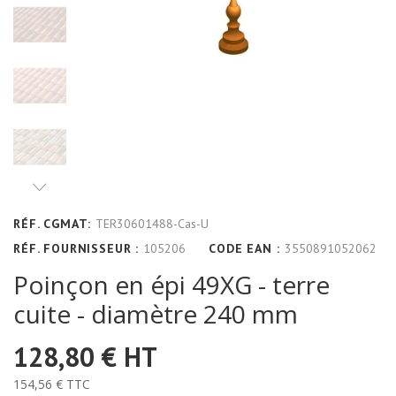
RÉF. CGMAT:
TER30601488-Cas-U
RÉF. FOURNISSEUR :
105206
CODE EAN :
3550891052062
Poinçon en épi 49XG - terre
cuite - diamètre 240 mm
128,80 €
HT
154,56 €
TTC