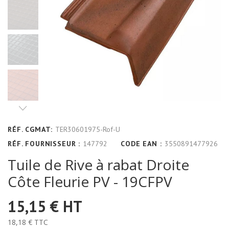
RÉF. CGMAT:
TER30601975-Rof-U
RÉF. FOURNISSEUR :
147792
CODE EAN :
3550891477926
Tuile de Rive à rabat Droite
Côte Fleurie PV - 19CFPV
15,15 €
HT
18,18 €
TTC