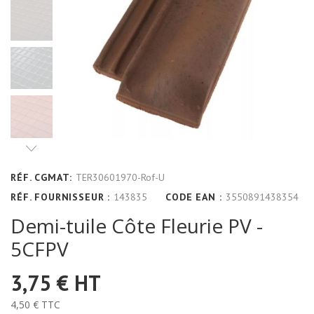
RÉF. CGMAT:
TER30601970-Rof-U
RÉF. FOURNISSEUR :
143835
CODE EAN :
3550891438354
Demi-tuile Côte Fleurie PV -
5CFPV
3,75 €
HT
4,50 €
TTC