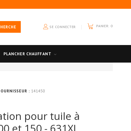
PANIER:
0
CHERCHE
SE CONNECTER
PLANCHER CHAUFFANT
FOURNISSEUR :
141450
tion pour tuile à
00 et 150 - 631XL