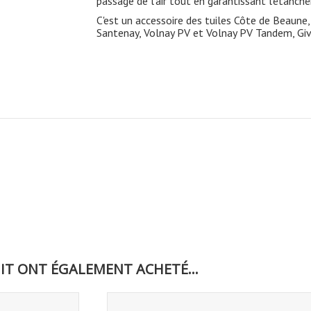
passage de l'air tout en garantissant l'étanch
C'est un accessoire des tuiles Côte de Beaun
Santenay, Volnay PV et Volnay PV Tandem, Giv
IT ONT ÉGALEMENT ACHETÉ...