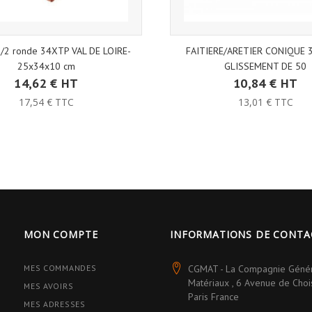
 1/2 ronde 34XTP VAL DE LOIRE-
FAITIERE/ARETIER CONIQUE 
25x34x10 cm
GLISSEMENT DE 50
14,62 € HT
10,84 € HT
17,54 € TTC
13,01 € TTC
MON COMPTE
INFORMATIONS DE CONTA
MES COMMANDES
CGMAT - La Compagnie Géné
Matériaux , 6 Avenue de Cho
MES AVOIRS
Paris France
MES ADRESSES