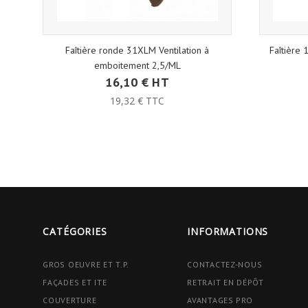
Faîtière ronde 31XLM Ventilation à
Faîtière
emboitement 2,5/ML
16,10 € HT
19,32 € TTC
CATÉGORIES
INFORMATIONS
GROS OEUVRE ET T.P.
CONTACTEZ-NOUS
FAÇADES ET ITE
RETRAIT EN DÉPÔT
COUVERTURE
AVANTAGES PRO