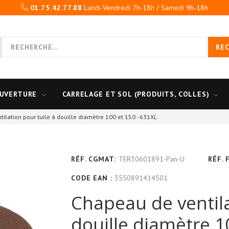
01.75.42.77.88
Lundi-Vendredi 7h-18h / Samedi 9h-18h
RE
UVERTURE
CARRELAGE ET SOL (PRODUITS, COLLES)
ilation pour tuile à douille diamètre 100 et 150 - 631XL
RÉF. CGMAT:
TER30601891-Pan-U
RÉF. 
CODE EAN :
3550891414501
Chapeau de ventila
douille diamètre 1