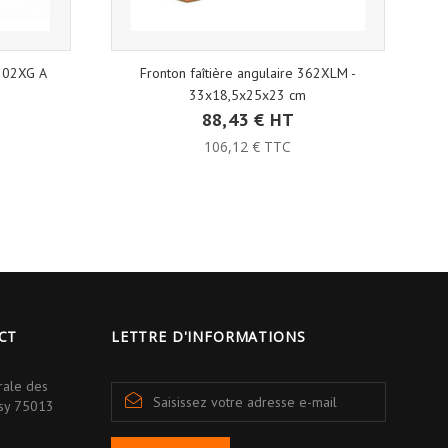
302XG A
Fronton faîtière angulaire 362XLM -
F
33x18,5x25x23 cm
88,43 € HT
106,12 € TTC
CT
LETTRE D'INFORMATIONS
rale des
isy 75013