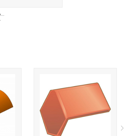
...
T