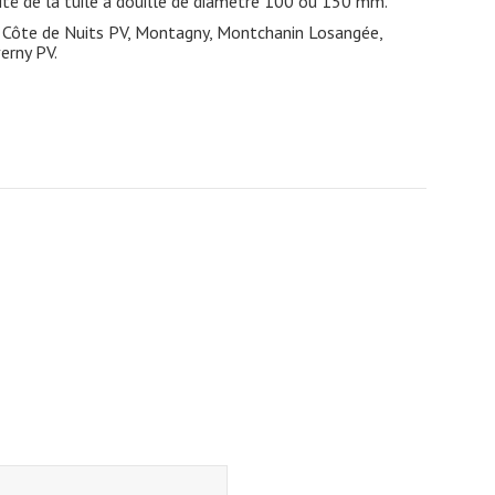
éité de la tuile à douille de diamètre 100 ou 150 mm.
e, Côte de Nuits PV, Montagny, Montchanin Losangée,
erny PV.