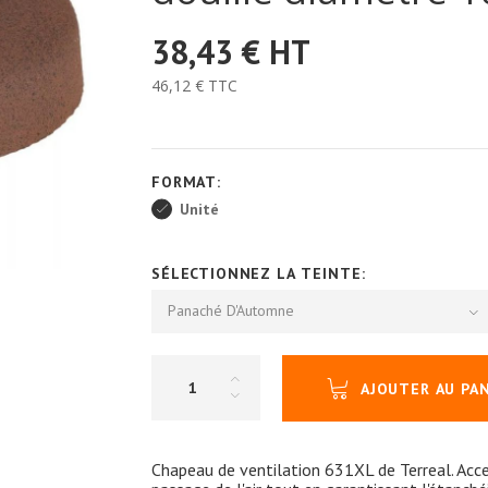
38,43 €
HT
46,12 €
TTC
FORMAT:
Unité
SÉLECTIONNEZ LA TEINTE:
Panaché D'Automne
AJOUTER AU PA
Chapeau de ventilation 631XL de Terreal. Access