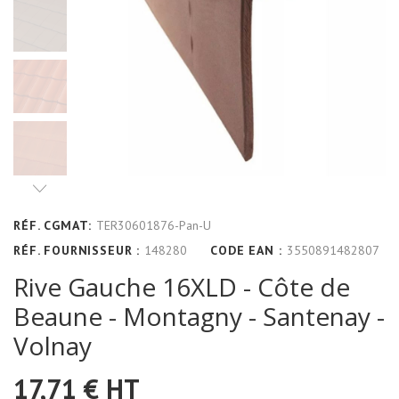
RÉF. CGMAT:
TER30601876-Pan-U
RÉF. FOURNISSEUR :
148280
CODE EAN :
3550891482807
Rive Gauche 16XLD - Côte de
Beaune - Montagny - Santenay -
Volnay
17,71 €
HT