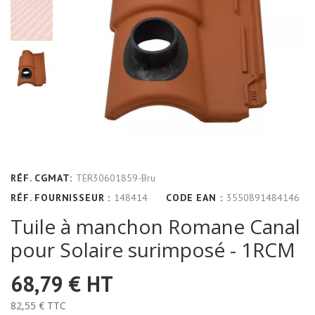
RÉF. CGMAT:
TER30601859-Bru
RÉF. FOURNISSEUR :
148414
CODE EAN :
3550891484146
Tuile à manchon Romane Canal
pour Solaire surimposé - 1RCM
68,79 €
HT
82,55 €
TTC