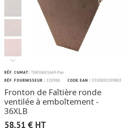
RÉF. CGMAT:
TER30601669-Pan
RÉF. FOURNISSEUR :
130988
CODE EAN :
3550891309883
Fronton de Faîtière ronde
ventilée à emboîtement -
36XLB
58,51 €
HT