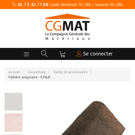
01.75.42.77.88
Lundi-Vendredi 7h-18h / Samedi 9h-18h
Se connecter
Accueil
Couverture
Tuiles et accessoires
Faîtière angulaire - 33XLB