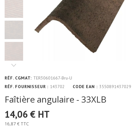
RÉF. CGMAT:
TER30601667-Bru-U
RÉF. FOURNISSEUR :
143702
CODE EAN :
3550891437029
Faîtière angulaire - 33XLB
14,06 €
HT
16,87 €
TTC