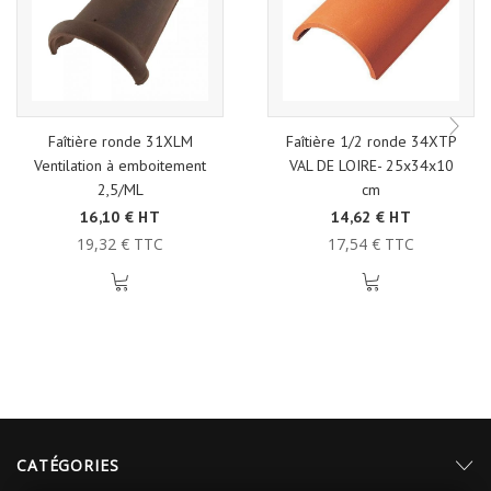
Faîtière ronde 31XLM
Faîtière 1/2 ronde 34XTP
Ventilation à emboitement
VAL DE LOIRE- 25x34x10
2,5/ML
cm
16,10 € HT
14,62 € HT
19,32 € TTC
17,54 € TTC
CATÉGORIES