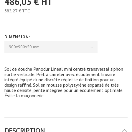
486,05 €
HT
583,27 €
TTC
DIMENSION:
900x900x50 mm
Sol de douche Panodur Linéal mini centré transversal siphon
sortie verticale. Prêt à carreler avec écoulement linéaire
intégré équipé d’une discrète réglette de finition pour un
design raffiné. Sol en mousse polystyrène expansé de trés
haute densité, pente intégrée pour un écoulement optimale.
Évite la maçonnerie.
DESCRIPTION