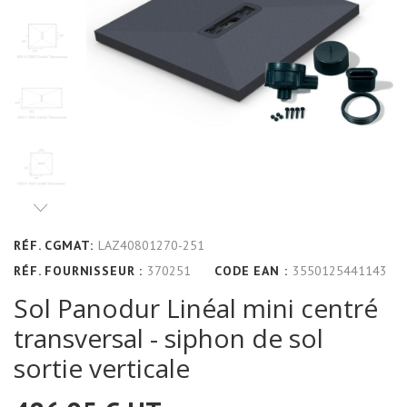
RÉF. CGMAT:
LAZ40801270-251
RÉF. FOURNISSEUR :
370251
CODE EAN :
3550125441143
Sol Panodur Linéal mini centré
transversal - siphon de sol
sortie verticale