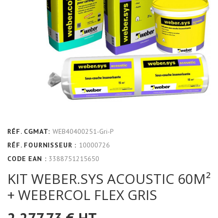
RÉF. CGMAT:
WEB40400251-Gri-P
RÉF. FOURNISSEUR :
10000726
CODE EAN :
3388751215650
KIT WEBER.SYS ACOUSTIC 60M²
+ WEBERCOL FLEX GRIS