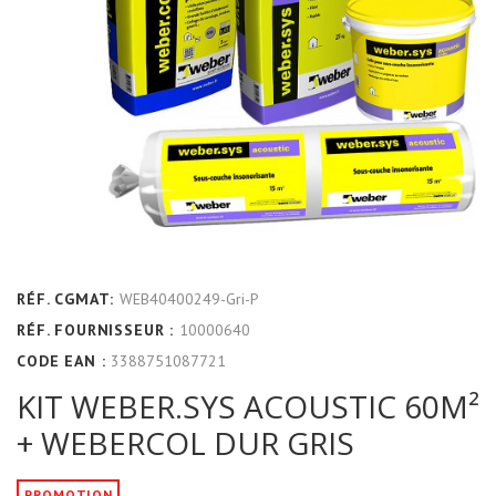
RÉF. CGMAT:
WEB40400249-Gri-P
RÉF. FOURNISSEUR :
10000640
CODE EAN :
3388751087721
KIT WEBER.SYS ACOUSTIC 60M²
+ WEBERCOL DUR GRIS
PROMOTION