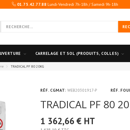
01.75.42.77.88
Lundi-Vendredi 7h-18h / Samedi 9h-18h
RE
UVERTURE
CARRELAGE ET SOL (PRODUITS, COLLES)
vre
TRADICAL PF 80 20KG
RÉF. CGMAT:
WEB20301917-P
RÉF. FOU
TRADICAL PF 80 2
1 362,66 €
HT
1 635,19 €
TTC