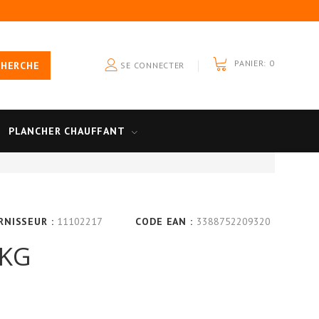
PANIER:
0
CHERCHE
SE CONNECTER
PLANCHER CHAUFFANT
RNISSEUR :
11102217
CODE EAN :
3388752209320
0KG