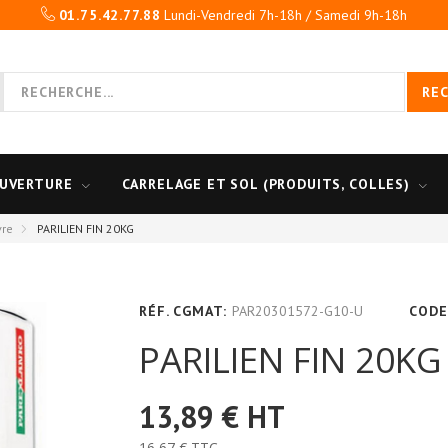
01.75.42.77.88
Lundi-Vendredi 7h-18h / Samedi 9h-18h
RE
UVERTURE
CARRELAGE ET SOL (PRODUITS, COLLES)
vre
PARILIEN FIN 20KG
RÉF. CGMAT:
PAR20301572-G10-U
CODE
PARILIEN FIN 20KG
13,89 €
HT
16,67 €
TTC