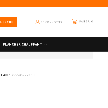
PANIER:
0
CHERCHE
SE CONNECTER
PLANCHER CHAUFFANT
 EAN :
3555432271650