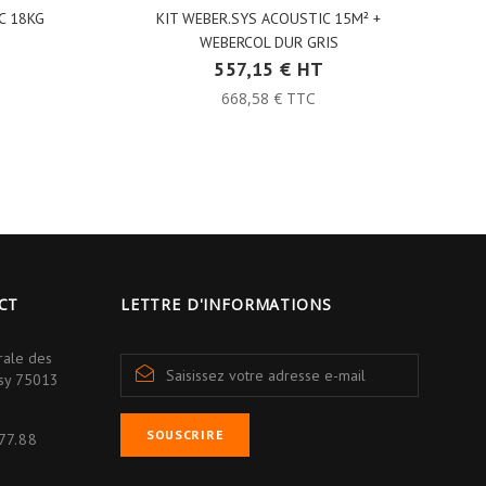
C 18KG
KIT WEBER.SYS ACOUSTIC 15M² +
WEBERCOL DUR GRIS
557,15 € HT
668,58 € TTC
CT
LETTRE D'INFORMATIONS
rale des
isy 75013
SOUSCRIRE
77.88