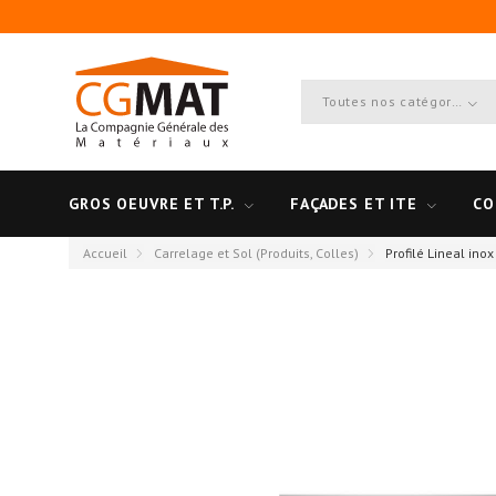
Toutes nos catégories
GROS OEUVRE ET T.P.
FAÇADES ET ITE
CO
Accueil
Carrelage et Sol (Produits, Colles)
Profilé Lineal ino