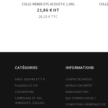
COLLE WEBER.SYS ACOUSTIC 1,5KG
COLLE
21,86 € HT
26,23 € TTC
CATÉGORIES
INFORMATIONS
GROS OEUVRE ET T.P.
CONTACTEZ-NOUS
FAÇADES ET ITE
RETRAIT EN DÉPÔT
COUVERTURE
AVANTAGES PRO
CARRELAGE ET SOL
QUI SOMMES-NOUS ?
(PRODUITS, COLLES)
CONDITIONS GÉNÉRALES DE