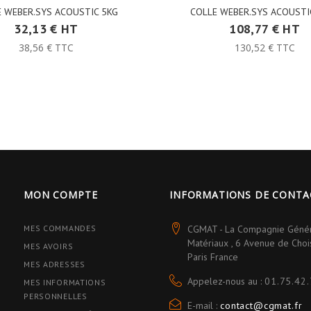
 WEBER.SYS ACOUSTIC 5KG
COLLE WEBER.SYS ACOUSTI
32,13 € HT
108,77 € HT
38,56 € TTC
130,52 € TTC
MON COMPTE
INFORMATIONS DE CONTA
MES COMMANDES
CGMAT - La Compagnie Géné
Matériaux , 6 Avenue de Cho
MES AVOIRS
Paris France
MES ADRESSES
Appelez-nous au :
01.75.42.
MES INFORMATIONS
PERSONNELLES
E-mail :
contact@cgmat.fr