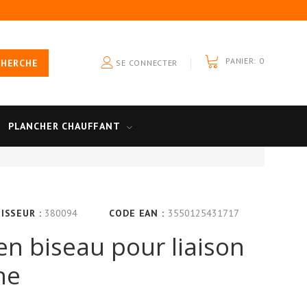
PANIER:
0
CHERCHE
SE CONNECTER
PLANCHER CHAUFFANT
ISSEUR :
380094
CODE EAN :
3550125431717
 en biseau pour liaison
he