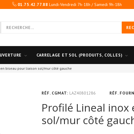
01.75.42.77.88
Lundi-Vendredi 7h-18h / Samedi 9h-18h
RE
UVERTURE
CARRELAGE ET SOL (PRODUITS, COLLES)
x en biseau pour liaison sol/mur côté gauche
RÉF. CGMAT:
LAZ40801286
RÉF. FOURN
Profilé Lineal inox
sol/mur côté gauc