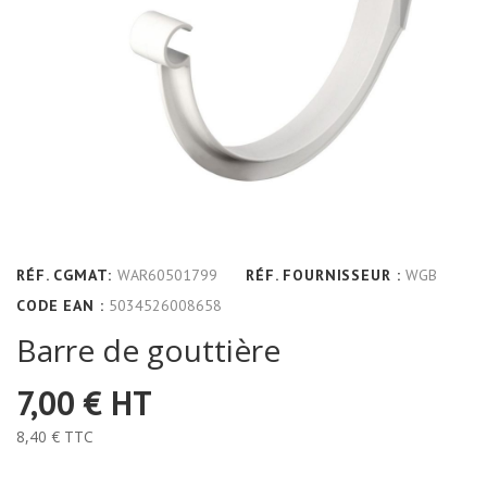
RÉF. CGMAT:
WAR60501799
RÉF. FOURNISSEUR :
WGB
CODE EAN :
5034526008658
Barre de gouttière
7,00 €
HT
8,40 €
TTC