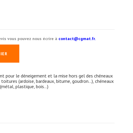
vis vous pouvez nous écrire à
contact@cgmat.fr.
NIER
ent pour le déneigement et la mise hors gel des chéneaux
 toitures (ardoise, bardeaux, bitume, goudron...), chéneaux
étal, plastique, bois...)