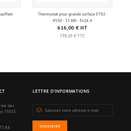
auffant
Thermostat pour grande surface ET02-
4550 - 11 kW - 3x16 A
616,00 € HT
739,20 € TTC
CT
LETTRE D'INFORMATIONS
rale des
isy 75013
SOUSCRIRE
77.88