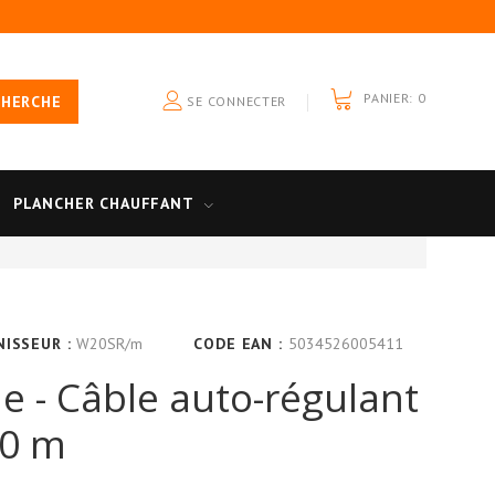
PANIER:
0
CHERCHE
SE CONNECTER
PLANCHER CHAUFFANT
NISSEUR :
W20SR/m
CODE EAN :
5034526005411
 - Câble auto-régulant
20 m