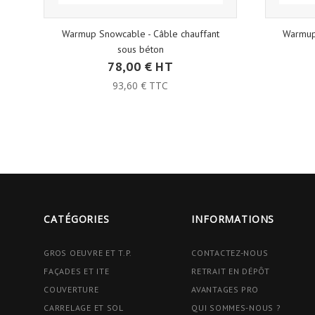
Warmup Snowcable - Câble chauffant
Warmup
sous béton
78,00 € HT
93,60 € TTC
CATÉGORIES
INFORMATIONS
GROS OEUVRE ET T.P.
CONTACTEZ-NOUS
FAÇADES ET ITE
RETRAIT EN DÉPÔT
COUVERTURE
AVANTAGES PRO
CARRELAGE ET SOL
QUI SOMMES-NOUS ?