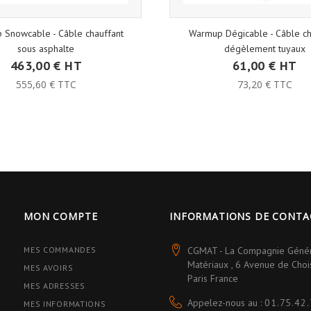
 Snowcable - Câble chauffant
Warmup Dégicable - Câble ch
sous asphalte
dégèlement tuyaux
463,00 € HT
61,00 € HT
555,60 € TTC
73,20 € TTC
MON COMPTE
INFORMATIONS DE CONTA
MES COMMANDES
CGMAT - La Compagnie Géné
Matériaux , 6 Avenue de Cho
MES AVOIRS
Paris France
MES ADRESSES
Appelez-nous au :
01.75.42.
MES INFORMATIONS