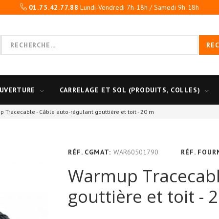
01.75.42.77.88
Lundi-Vendredi 7h-18h / Samedi 9h-18h
RE
UVERTURE
CARRELAGE ET SOL (PRODUITS, COLLES)
 Tracecable - Câble auto-régulant gouttière et toit - 20 m
RÉF. CGMAT:
WAR60501790
RÉF. FOUR
Warmup Tracecable
gouttière et toit - 