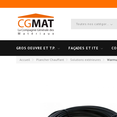
Toutes nos catégories
GROS OEUVRE ET T.P.
FAÇADES ET ITE
CO
Accueil
Plancher Chauffant
Solutions extérieures
Warmup