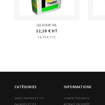
LECA DUR 50L
12,28 € HT
14,74 € TTC
CATÉGORIES
INFORMATIONS
GROS OEUVRE ET T.P.
CONTACTEZ-NOUS
FAÇADES ET ITE
RETRAIT EN DÉPÔT