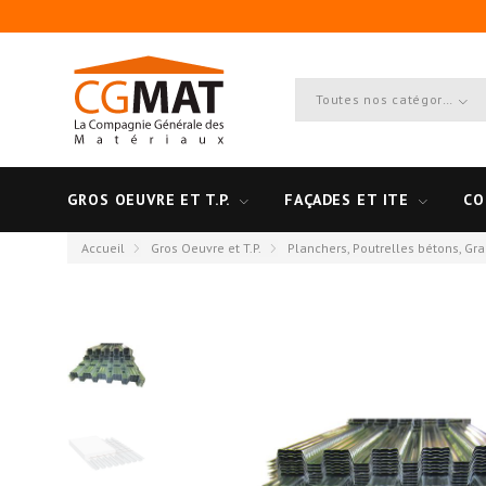
Toutes nos catégories
GROS OEUVRE ET T.P.
FAÇADES ET ITE
CO
Accueil
Gros Oeuvre et T.P.
Planchers, Poutrelles bétons, Gr