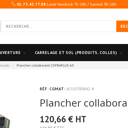
01.75.42.77.88
Lundi-Vendredi 7h-18h / Samedi 9h-18h
RE
UVERTURE
CARRELAGE ET SOL (PRODUITS, COLLES)
anulats
Plancher collaborant COFRAPLUS 60
RÉF. CGMAT:
ACI10700842-4
Plancher collabor
120,66 €
HT
144,80 €
TTC