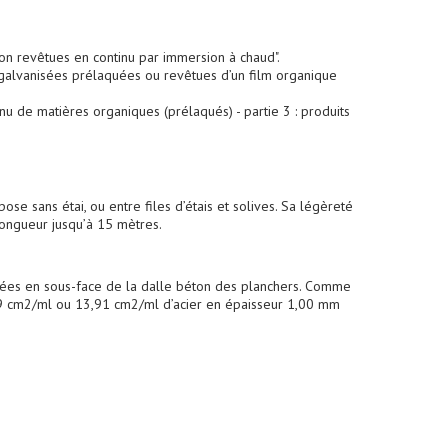
on revêtues en continu par immersion à chaud".
 galvanisées prélaquées ou revêtues d’un film organique
nu de matières organiques (prélaqués) - partie 3 : produits
ose sans étai, ou entre files d’étais et solives. Sa légèreté
 longueur jusqu’à 15 mètres.
ulées en sous-face de la dalle béton des planchers. Comme
29 cm2/ml ou 13,91 cm2/ml d’acier en épaisseur 1,00 mm