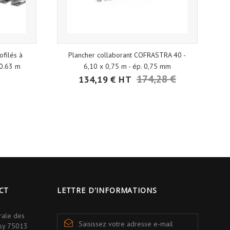
filés à
Plancher collaborant COFRASTRA 40 -
 0.63 m
6,10 x 0,75 m - ép. 0,75 mm
174,28 €
134,19 € HT
CT
LETTRE D'INFORMATIONS
rale des
isy 75013