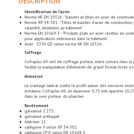
DESCRIPTION
Identification de l’acier
Norme NF EN 10326 : "bandes et tôles en acier de constructi
Norme XP 34-301 : "Tôles et bandes d’acier de construction
calandré, destinées au bâtiment".
Norme EN 10169-3 : "Produits plats en acier revêtus en conti
pour applications intérieures dans le bâtiment".
Acier : S350 GD selon norme NF EN 10326.
Coffrage
Cofraplus 60 sert de coffrage porteur, entre solives dans la p
facilite la manipulation d’éléments de grand format livrés à
Armature
Le crantage latéral scelle le profil autour des nervures mo
armature, Cofraplus 60, en épaisseur 0,75 mm apporte 10,
dans le sens porteur du plancher.
Revêtement
galvanisé Z 275.
galvanisé prélaqué :
Intérieur 12 :
catégorie II selon XP 34-301
catégorie CPI2 selon EN 10169-3