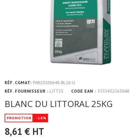
RÉF. CGMAT:
PAR20100648-BL10-U
RÉF. FOURNISSEUR :
LITT25
CODE EAN :
3555432265048
BLANC DU LITTORAL 25KG
PROMOTION
-18%
8,61 €
HT