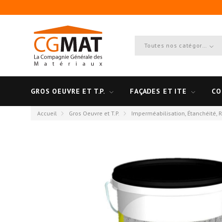
Toutes nos catégories
GROS OEUVRE ET T.P.
FAÇADES ET ITE
CO
Accueil
Gros Oeuvre et T.P.
Imperméabilisation, Étanchéité, 