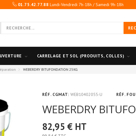
01.75.42.77.88
Lundi-Vendredi 7h-18h / Samedi 9h-18h
RE
UVERTURE
CARRELAGE ET SOL (PRODUITS, COLLES)
Réparation
WEBERDRY BITUFONDATION 25KG
RÉF. CGMAT:
WEB10402055-U
RÉF. FOU
WEBERDRY BITUF
82,95 €
HT
99,54 €
TTC