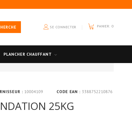
PANIER:
0
CHERCHE
SE CONNECTER
PLANCHER CHAUFFANT
RNISSEUR :
10004109
CODE EAN :
3388752210876
ONDATION 25KG