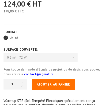
124,00 €
HT
148,80 €
TTC
FORMAT:
Unité
SURFACE COUVERTE:
0.6 m² - 72 W
Pour toute demande d'étude de projet ou de devis vous pouvez
nous écrire à
contact@cgmat.fr.
AJOUTER AU PANIER
Warmup STE (Sol Tempéré Électrique) spécialement conçu
pour assurer un confort thermique dans les salles de bains.