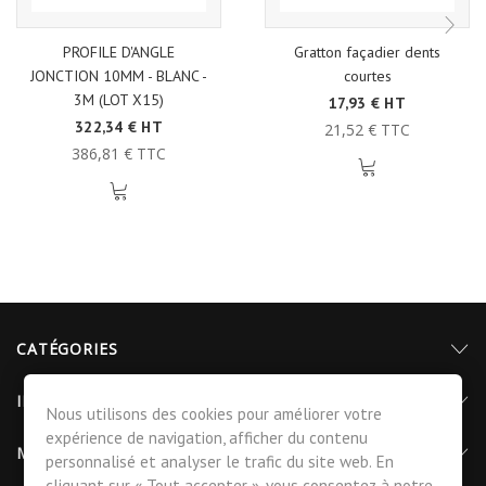
PROFILE D'ANGLE
Gratton façadier dents
JONCTION 10MM - BLANC -
courtes
3M (LOT X15)
17,93 € HT
322,34 € HT
21,52 € TTC
386,81 € TTC
CATÉGORIES
INFORMATIONS
Nous utilisons des cookies pour améliorer votre
expérience de navigation, afficher du contenu
MON COMPTE
personnalisé et analyser le trafic du site web. En
cliquant sur « Tout accepter », vous consentez à notre