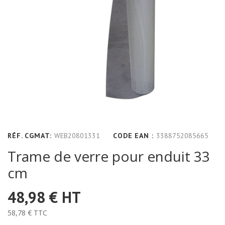
RÉF. CGMAT:
WEB20801331
CODE EAN :
3388752085665
Trame de verre pour enduit 33
cm
48,98 €
HT
58,78 €
TTC