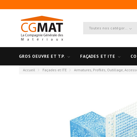
Toutes nos catégories
GROS OEUVRE ET T.P.
FAÇADES ET ITE
CO
Accueil
Façades et ITE
Armatures, Profilés, Outillage, Access