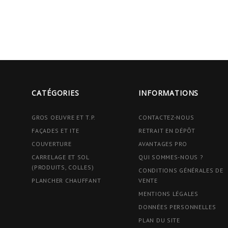
CATÉGORIES
INFORMATIONS
GROS OEUVRE ET T.P.
CONTACTEZ-NOUS
FAÇADES ET ITE
RETRAIT EN DÉPÔT
COUVERTURE
AVANTAGES PRO
CARRELAGE ET SOL
QUI SOMMES-NOUS ?
(PRODUITS, COLLES)
CONDITIONS GÉNÉRALES DE
PLANCHER CHAUFFANT
VENTE
MENTIONS LÉGALES
DONNÉES PERSONNELLES
PLAN DU SITE