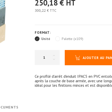
250,18 €
HT
300,22 €
TTC
FORMAT:
Unité
Palette (x109)
AJOUTER AU PA
Ce profilé d'arrêt d'enduit IPAC5 en PVC entoi
après la couche de base armée, avec une longu
idéal pour les finitions minces et est disponib
OCUMENTS