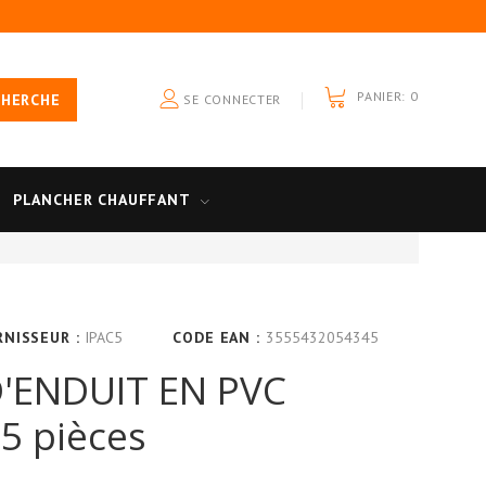
PANIER:
0
CHERCHE
SE CONNECTER
PLANCHER CHAUFFANT
RNISSEUR :
IPAC5
CODE EAN :
3555432054345
D'ENDUIT EN PVC
5 pièces