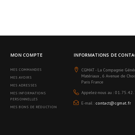
MON COMPTE
INFORMATIONS DE CONTA
MES COMMANDES
CGMAT - La Compagnie Géné
Matériaux , 6 Avenue de Cho
MES AVOIRS
Paris France
MES ADRESSES
Appelez-nous au :
01.75.42.
MES INFORMATIONS
PERSONNELLES
E-mail :
contact@cgmat.fr
MES BONS DE RÉDUCTION