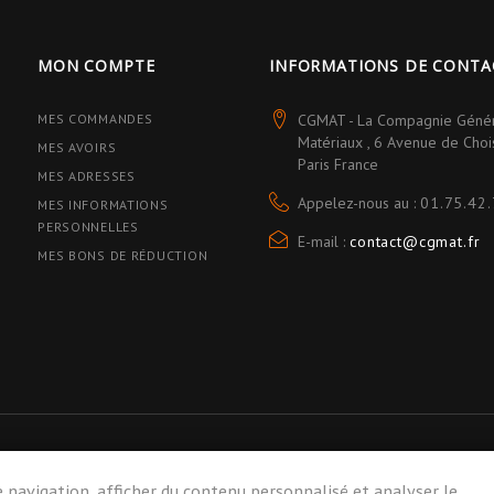
MON COMPTE
INFORMATIONS DE CONTA
MES COMMANDES
CGMAT - La Compagnie Géné
Matériaux , 6 Avenue de Cho
MES AVOIRS
Paris France
MES ADRESSES
Appelez-nous au :
01.75.42.
MES INFORMATIONS
PERSONNELLES
E-mail :
contact@cgmat.fr
MES BONS DE RÉDUCTION
 navigation, afficher du contenu personnalisé et analyser le