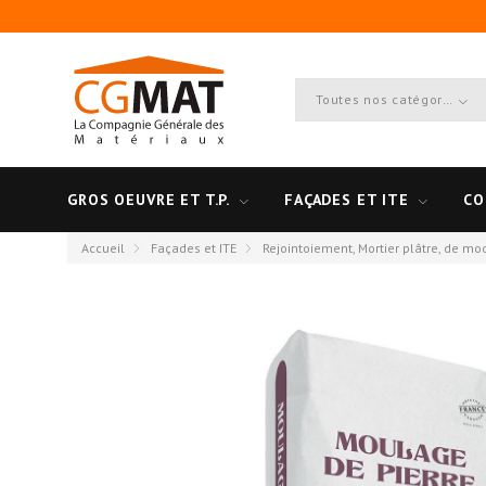
Toutes nos catégories
GROS OEUVRE ET T.P.
FAÇADES ET ITE
CO
Accueil
Façades et ITE
Rejointoiement, Mortier plâtre, de mo