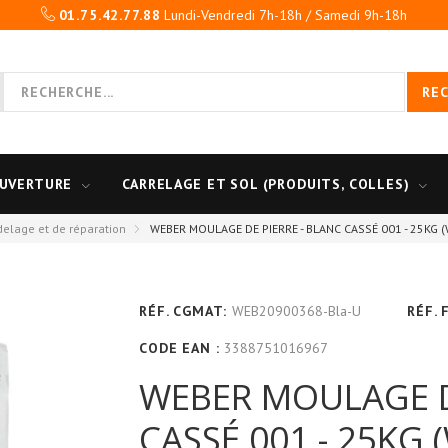
01.75.42.77.88
Lundi-Vendredi 7h-18h / Samedi 9h-18h
RE
UVERTURE
CARRELAGE ET SOL (PRODUITS, COLLES)
delage et de réparation
WEBER MOULAGE DE PIERRE - BLANC CASSÉ 001 - 25KG 
RÉF. CGMAT:
WEB20900368-Bla-U
RÉF. 
CODE EAN :
3388751016967
WEBER MOULAGE D
CASSÉ 001 - 25KG