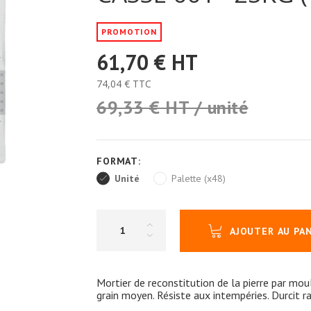
PROMOTION
61,70 €
HT
74,04 €
TTC
69,33 € HT / unité
FORMAT:
Unité
Palette (x48)
AJOUTER AU PA
Mortier de reconstitution de la pierre par moul
grain moyen. Résiste aux intempéries. Durcit r