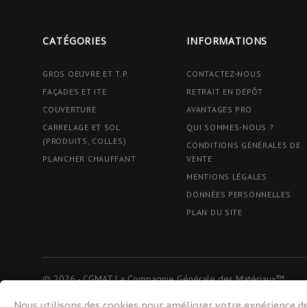
CATÉGORIES
INFORMATIONS
GROS OEUVRE ET T.P.
CONTACTEZ-NOUS
FAÇADES ET ITE
RETRAIT EN DÉPÔT
COUVERTURE
AVANTAGES PRO
CARRELAGE ET SOL
QUI SOMMES-NOUS ?
(PRODUITS, COLLES)
CONDITIONS GÉNÉRALES DE
PLANCHER CHAUFFANT
VENTE
MENTIONS LÉGALES
DONNÉES PERSONNELLES
PLAN DU SITE
© 2026 - CGMAT La Compagnie Générale des Matériaux™
Nous utilisons des cookies pour améliorer votre expérience de