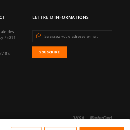
CT
LETTRE D'INFORMATIONS
rale des
isy 75013
SOUSCRIRE
77.88