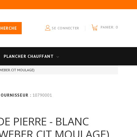
PANIER:
0
CHERCHE
SE CONNECTER
PLANCHER CHAUFFANT
(WEBER.CIT MOULAGE)
FOURNISSEUR :
10790001
E PIERRE - BLANC
 (WEBER.CIT MOULAGE)