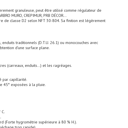
égerement granuleuse, peut être utilisé comme régulateur de
 : MARBRO MURO, CREPIMUR, PRB DÉCOR…
ure de classe D2 selon NFT 30-804. Sa finition est légèrement
, enduits traditionnels (D.T.U. 26.1) ou monocouches avec
obtention d’une surface plane.
res (carreaux, enduits...) et les ragréages.
par capillarité.
de 45° exposées à la pluie.
 C.
.
rd (Forte hygrométrie supérieure à 80 % H.).
séchage trop rapide).