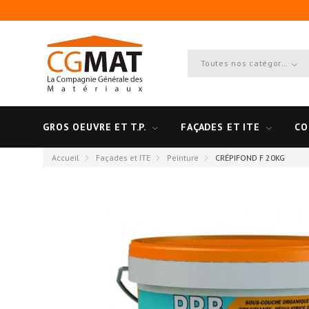
Toutes nos catégories
GROS OEUVRE ET T.P.
FAÇADES ET ITE
CO
Accueil
Façades et ITE
Peinture
CRÉPIFOND F 20KG