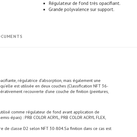
Régulateur de fond très opacifiant.
Grande polyvalence sur support.
OCUMENTS
ifiante, régulatrice d’absorption, mais également une
’elle est utilisée en deux couches (Classification NFT 36-
pérativement recouverte d’une couche de finition (peintures,
re utilisé comme régulateur de fond avant application de
s semis-épais) : PRB COLOR ACRYL, PRB COLOR ACRYL FLEX,
re de classe D2 selon NFT 30-804.Sa finition dans ce cas est