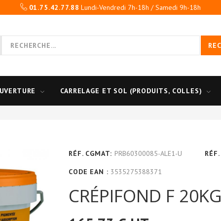
01.75.42.77.88
Lundi-Vendredi 7h-18h / Samedi 9h-18h
RE
UVERTURE
CARRELAGE ET SOL (PRODUITS, COLLES)
RÉF. CGMAT:
PRB60300085-ALE1-U
RÉF.
CODE EAN :
3535275388371
CRÉPIFOND F 20K