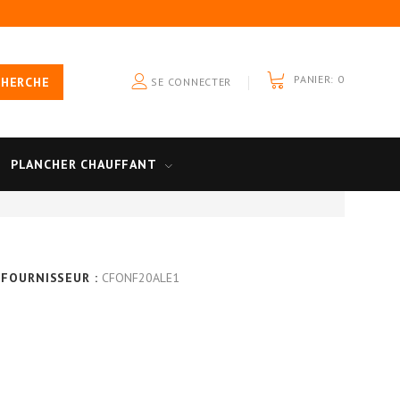
PANIER:
0
CHERCHE
SE CONNECTER
PLANCHER CHAUFFANT
 FOURNISSEUR :
CFONF20ALE1
G