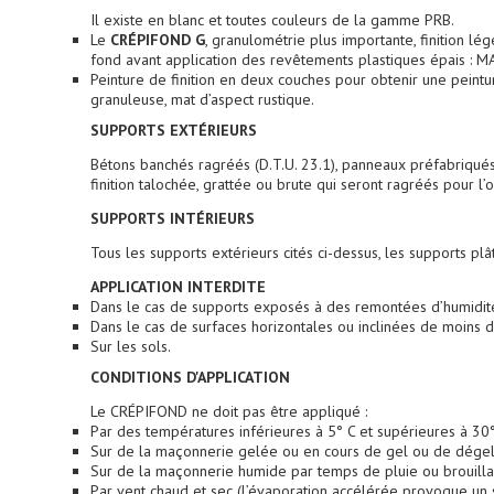
Il existe en blanc et toutes couleurs de la gamme PRB.
Le
CRÉPIFOND G
, granulométrie plus importante, finition l
fond avant application des revêtements plastiques épais
Peinture de finition en deux couches pour obtenir une peint
granuleuse, mat d’aspect rustique.
SUPPORTS EXTÉRIEURS
Bétons banchés ragréés (D.T.U. 23.1), panneaux préfabriqués
finition talochée, grattée ou brute qui seront ragréés pour l’
SUPPORTS INTÉRIEURS
Tous les supports extérieurs cités ci-dessus, les supports plât
APPLICATION INTERDITE
Dans le cas de supports exposés à des remontées d’humidité 
Dans le cas de surfaces horizontales ou inclinées de moins 
Sur les sols.
CONDITIONS D'APPLICATION
Le CRÉPIFOND ne doit pas être appliqué :
Par des températures inférieures à 5° C et supérieures à 30°
Sur de la maçonnerie gelée ou en cours de gel ou de dégel
Sur de la maçonnerie humide par temps de pluie ou brouilla
Par vent chaud et sec (l’évaporation accélérée provoque un 