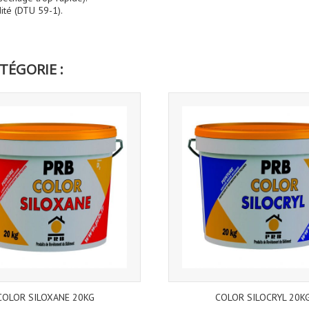
ité (DTU 59-1).
TÉGORIE :
COLOR SILOXANE 20KG
COLOR SILOCRYL 20K