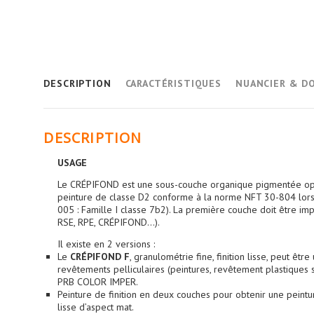
DESCRIPTION
CARACTÉRISTIQUES
NUANCIER & D
DESCRIPTION
USAGE
Le CRÉPIFOND est une sous-couche organique pigmentée opac
peinture de classe D2 conforme à la norme NFT 30-804 lorsqu
005 : Famille I classe 7b2). La première couche doit être im
RSE, RPE, CRÉPIFOND...).
Il existe en 2 versions :
Le
CRÉPIFOND F
, granulométrie fine, finition lisse, peut êt
revêtements pelliculaires (peintures, revêtement plastique
PRB COLOR IMPER.
Peinture de finition en deux couches pour obtenir une peintu
lisse d’aspect mat.