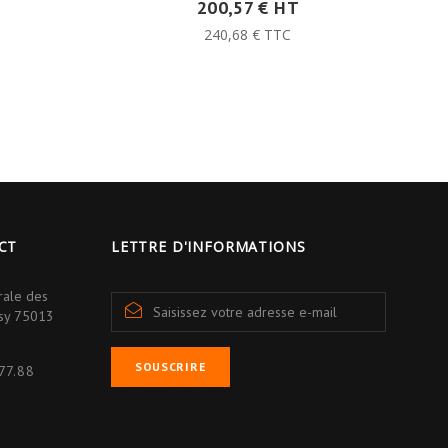
200,57 € HT
240,68 € TTC
CT
LETTRE D'INFORMATIONS
rale des
isy 75013
SOUSCRIRE
77.88