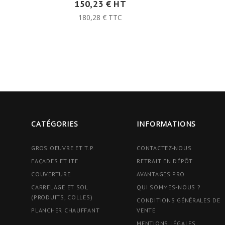
150,23 € HT
180,28 € TTC
CATÉGORIES
INFORMATIONS
GROS OEUVRE ET T.P.
CONTACTEZ-NOUS
FAÇADES ET ITE
RETRAIT EN DÉPÔT
COUVERTURE
AVANTAGES PRO
CARRELAGE ET SOL
QUI SOMMES-NOUS ?
(PRODUITS, COLLES)
CONDITIONS GÉNÉRALES DE
PLANCHER CHAUFFANT
VENTE
MENTIONS LÉGALES