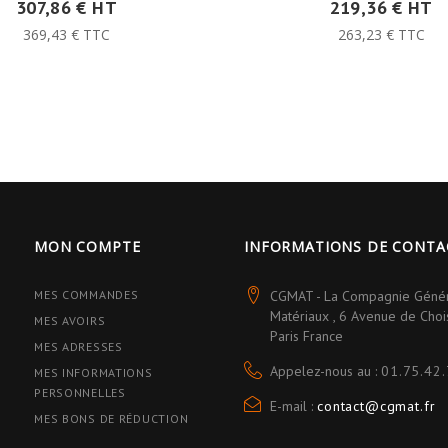
307,86 € HT
219,36 € HT
369,43 € TTC
263,23 € TTC
MON COMPTE
INFORMATIONS DE CONTA
MES COMMANDES
CGMAT - La Compagnie Géné
Matériaux , 6 Avenue de Cho
MES AVOIRS
Paris France
MES ADRESSES
Appelez-nous au :
01.75.42.
MES INFORMATIONS
PERSONNELLES
E-mail :
contact@cgmat.fr
MES BONS DE RÉDUCTION