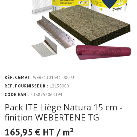
RÉF. CGMAT:
WEB21301543-000-U
RÉF. FOURNISSEUR :
12130000
CODE EAN :
3388752064394
Pack ITE Liège Natura 15 cm -
finition WEBERTENE TG
165,95 €
HT / m²