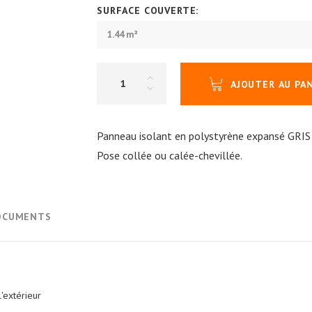
SURFACE COUVERTE:
1.44 m²
AJOUTER AU PA
Panneau isolant en polystyrène expansé GRIS
Pose collée ou calée-chevillée.
OCUMENTS
'extérieur