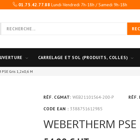
01.75.42.77.88
Lundi-Vendredi 7h-18h / Samedi 9h-18h
RE
UVERTURE
CARRELAGE ET SOL (PRODUITS, COLLES)
PSE Gris 1,2x0,6 M
RÉF. CGMAT:
WEB21101564-200-P
RÉF.
CODE EAN :
3388751612985
WEBERTHERM PSE G