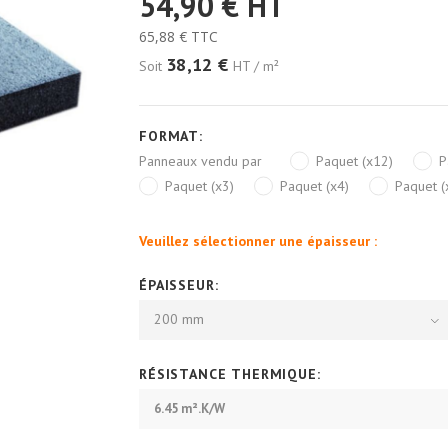
54,90 €
HT
65,88 €
TTC
38,12 €
Soit
HT / m²
FORMAT:
Panneaux vendu par
Paquet (x12)
P
Paquet (x3)
Paquet (x4)
Paquet (
Veuillez sélectionner une épaisseur :
ÉPAISSEUR:
200 mm
RÉSISTANCE THERMIQUE:
6.45 m².K/W