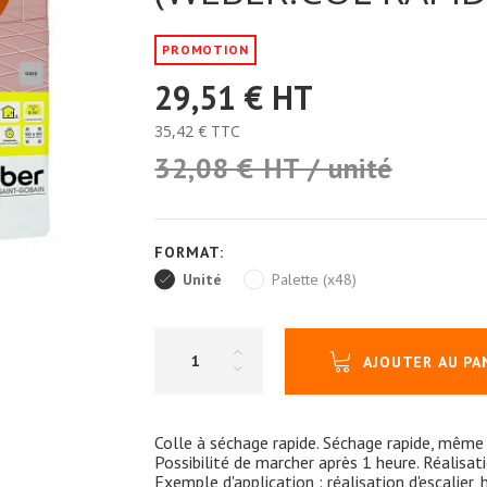
PROMOTION
29,51 €
HT
35,42 €
TTC
32,08 € HT / unité
FORMAT:
Unité
Palette (x48)
AJOUTER AU PA
Colle à séchage rapide. Séchage rapide, même 
Possibilité de marcher après 1 heure. Réalisat
Exemple d'application : réalisation d'escalier, 