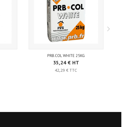
PRB.COL WHITE 25KG
W
35,24 € HT
42,29 € TTC