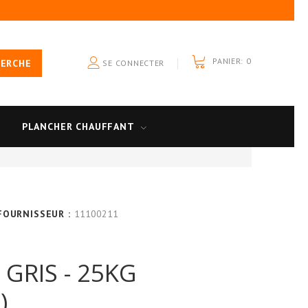
PANIER:
0
HERCHE
SE CONNECTER
PLANCHER CHAUFFANT
 FOURNISSEUR :
11100211
 GRIS - 25KG
)