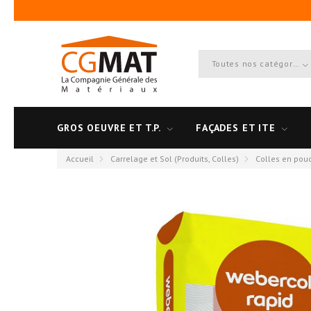
Toutes nos catégories
GROS OEUVRE ET T.P.
FAÇADES ET ITE
Accueil
Carrelage et Sol (Produits, Colles)
Colles en pou