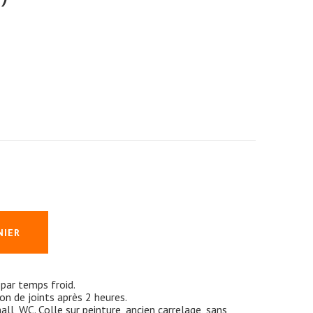
NIER
par temps froid.
ion de joints après 2 heures.
hall, WC. Colle sur peinture, ancien carrelage, sans