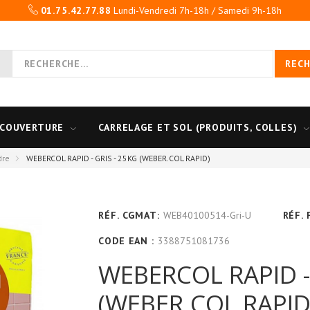
01.75.42.77.88
Lundi-Vendredi 7h-18h / Samedi 9h-18h
REC
COUVERTURE
CARRELAGE ET SOL (PRODUITS, COLLES)
dre
WEBERCOL RAPID - GRIS - 25KG (WEBER.COL RAPID)
RÉF. CGMAT:
WEB40100514-Gri-U
RÉF.
CODE EAN :
3388751081736
WEBERCOL RAPID -
(WEBER.COL RAPID