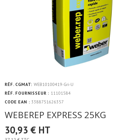
RÉF. CGMAT:
WEB10100419-Gri-U
RÉF. FOURNISSEUR :
11101584
CODE EAN :
3388751626357
WEBEREP EXPRESS 25KG
30,93 €
HT
37,12 €
TTC